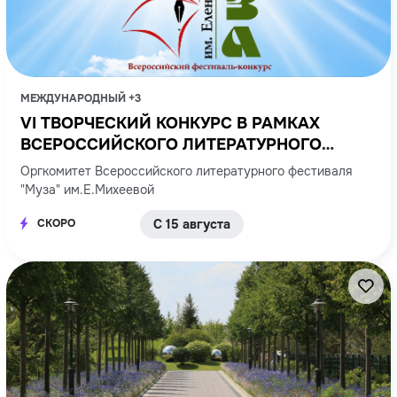
МЕЖДУНАРОДНЫЙ +3
VI ТВОРЧЕСКИЙ КОНКУРС В РАМКАХ
ВСЕРОССИЙСКОГО ЛИТЕРАТУРНОГО
ФЕСТИВАЛЯ-КОНКУРСА «МУЗА»
Оргкомитет Всероссийского литературного фестиваля
ИМ.Е.А.МИХЕЕВОЙ
"Муза" им.Е.Михеевой
СКОРО
С 15 августа