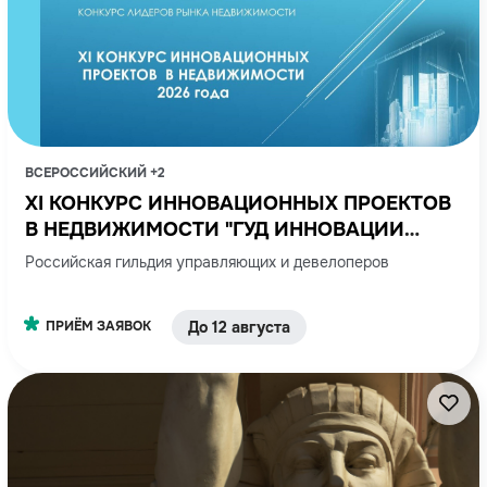
ВСЕРОССИЙСКИЙ +2
XI КОНКУРС ИННОВАЦИОННЫХ ПРОЕКТОВ
В НЕДВИЖИМОСТИ "ГУД ИННОВАЦИИ
2026" GOOD INNOVATIONS
Российская гильдия управляющих и девелоперов
ПРИЁМ ЗАЯВОК
До 12 августа