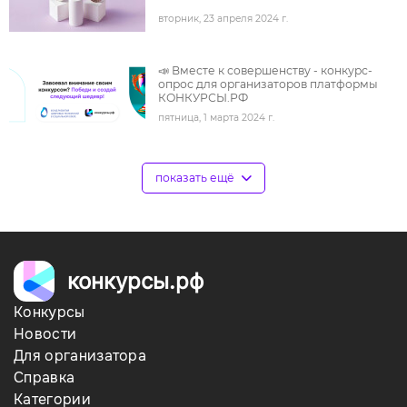
вторник, 23 апреля 2024 г.
под
📣 Вместе к совершенству - конкурс-
опрос для организаторов платформы
КОНКУРСЫ.РФ
пятница, 1 марта 2024 г.
под
показать ещё
конкурсы.рф
Конкурсы
Новости
Для организатора
Справка
Категории