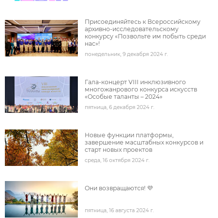
Присоединяйтесь к Всероссийскому
архивно-исследовательскому
конкурсу «Позвольте им побыть среди
нас»!
понедельник, 9 декабря 2024 г.
под
Гала‑концерт VIII инклюзивного
многожанрового конкурса искусств
«Особые таланты – 2024»
пятница, 6 декабря 2024 г.
под
Новые функции платформы,
завершение масштабных конкурсов и
старт новых проектов
среда, 16 октября 2024 г.
под
Они возвращаются! 💜
пятница, 16 августа 2024 г.
подробнее