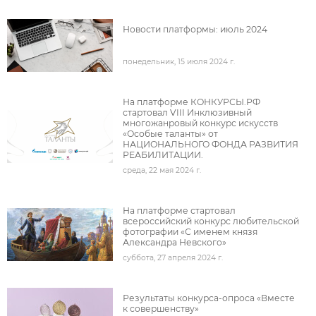
Новости платформы: июль 2024
понедельник, 15 июля 2024 г.
подробнее
На платформе КОНКУРСЫ.РФ
стартовал VIII Инклюзивный
многожанровый конкурс искусств
«Особые таланты» от
НАЦИОНАЛЬНОГО ФОНДА РАЗВИТИЯ
РЕАБИЛИТАЦИИ.
среда, 22 мая 2024 г.
под
На платформе стартовал
всероссийский конкурс любительской
фотографии «С именем князя
Александра Невского»
суббота, 27 апреля 2024 г.
под
Результаты конкурса-опроса «Вместе
к совершенству»