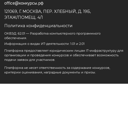
office@конкурсы.рф
121069, Г. МОСКВА, ПЕР. ХЛЕБНЫЙ, Д. 19Б,
ЭТАЖ/ПОМЕЩ. 4/1
Политика конфиденциальности
ОКВЭД: 62.01 — Разработка компьютерного программного
обеспечения.
Информация о видах ИТ-деятельности: 1.01 и 2.01
Платформа предоставляет юридическим лицам IT-инфраструктуру для
организации и проведения конкурсов и обеспечивает возможность
подачи заявок для участников.
Платформа не несет ответственность за содержание конкурсов,
критерии оценивания, наградные документы и призы.