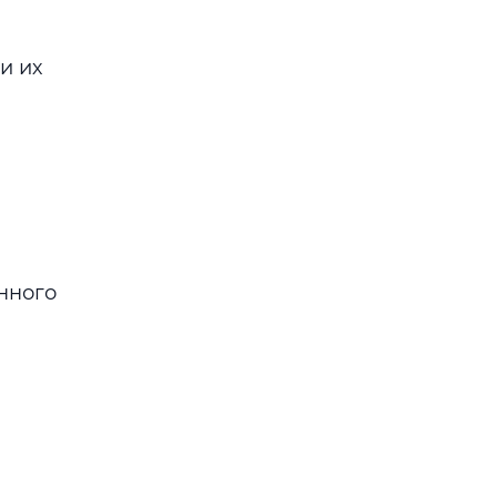
и их
нного