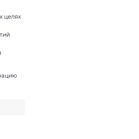
е
х целях
ятий
в
изацию