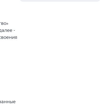
тво»
далее -
своения
язанные