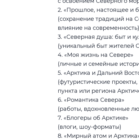
с освоением Северного мор
2. «Прошлое, настоящее и 
(сохранение традиций на С
влияние на современность
3. «Северная душа: быт и к
(уникальный быт жителей С
4. «Моя жизнь на Севере»
(личные и семейные истори
5. «Арктика и Дальний Вос
(футуристические проекты,
пункта или региона Арктич
6. «Романтика Севера»
(работы, вдохновленные л
7. «Блогеры об Арктике»
(влоги, шоу-форматы)
8. «Мирный атом и Арктика