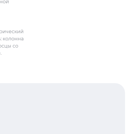
чной
орический
: колонна
осцы со
.