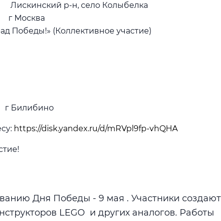
Лискинский р-н, село Колыбелка
Москва
ды!» (Коллективное участие)
Билибино
су:
https://disk.yandex.ru/d/mRVpl9fp-vhQHA
стие!
анию Дня Победы - 9 мая . Участники создают
нструкторов LEGO и других аналогов. Работы