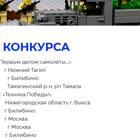
 КОНКУРСА
делом самолёты…»
 Нижний Тагил
н г Билибино
в Тамалинский р-н, рп Тамала
ка Победы!»
жегородская область г. Выкса
Билибино
Москва
ий г Москва
Билибино