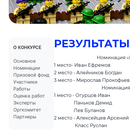
РЕЗУЛЬТАТЫ
О КОНКУРСЕ
Номинация «Первым 
Основное
1 место- Иван Ефремов г
Номинации
2 место - Алейников Богда
Призовой фонд
3 место - Мирослав Прокофье
Участники
Номинация: «Техни
Работы
1 место - Огурцов Иван Ни
Оценка работ
Эксперты
Паньков Демид г 
Оргкомитет
Лев Буланов г 
Партнеры
2 место - Алексейцев Арсен
Класс Руслан г 