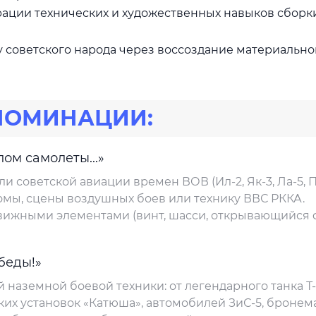
рации технических и художественных навыков сборк
у советского народа через воссоздание материально
НОМИНАЦИИ:
ом самолеты...»
 советской авиации времен ВОВ (Ил-2, Як-3, Ла-5, П
ромы, сцены воздушных боев или технику ВВС РККА.
вижными элементами (винт, шасси, открывающийся
беды!»
наземной боевой техники: от легендарного танка Т-
ких установок «Катюша», автомобилей ЗиС-5, броне