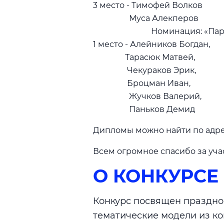
3 место - Тимофей Волков 
Муса Алекперов г 
Номинация: «Парад Побе
1 место - Алейников Богдан,
Тарасюк Матвей,
Чекураков Эрик,
Броцман Иван,
Жучков Валерий,
Паньков Демид г 
Дипломы можно найти по адре
Всем огромное спасибо за уча
О КОНКУРСЕ
Конкурс посвящен празднов
тематические модели из ко