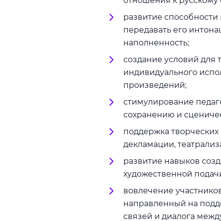
отношения к русскому с
развитие способности 
передавать его интон
наполненность;
создание условий для 
индивидуального испол
произведений;
стимулирование педаго
сохранению и сцениче
поддержка творческих 
декламации, театрализ
развитие навыков созд
художественной подач
вовлечение участников
направленный на подде
связей и диалога межд