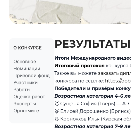
РЕЗУЛЬТАТЫ
О КОНКУРСЕ
Итоги Международного видео
Основное
Итоговый протокол
конкурса 
Номинации
Также вы можете
заказать ди
Призовой фонд
конкурса по ссылке:
https://dob
Участники
Победители и призёры конку
Работы
Возрастная категория 4–6 ле
Оценка работ
Эксперты
🥇 Сущеня София (Тверь) — А. 
Оргкомитет
🥈 Елисей Дорошенко (Брянск) 
🥉 Корноухов Илья (Курская об
Возрастная категория 7–9 ле