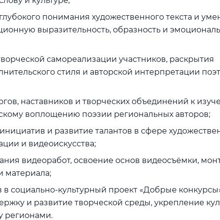
лову и культуре;
глубокого понимания художественного текста и уме
ационную выразительность, образность и эмоционал
творческой самореализации участников, раскрытия
нительского стиля и авторской интерпретации поэ
гов, наставников и творческих объединений к изуч
скому воплощению поэзии региональных авторов;
инициатив и развитие талантов в сфере художестве
ации и видеоискусства;
ания видеоработ, освоение основ видеосъёмки, мон
и материала;
 в социально-культурный проект «Добрые конкурсы»
ржку и развитие творческой среды, укрепление ку
у регионами.