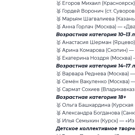
🥇 Егоров Михаил (Красноярск
🥈 Гордей Воронич (ст. Суворо
🥉 Марьям Шагвалиева (Казань
🥉 Анна Горлач (Москва) — «Дв
Возрастная категория 10–13 
🥇 Анастасия Шерман (Ярцево)
🥈 Арина Комарова (Скопин) — 
🥉 Екатерина Ноздря (Москва)
Возрастная категория 14–17 
🥇 Варвара Реднева (Москва) 
🥈 Семён Вакуленко (Москва) 
🥉 Сармат Сохиев (Владикавка
Возрастная категория 18+
🥇 Ольга Башкардина (Курская 
🥈 Александра Богданова (Сан
🥉 Илья Семыкин (Курск) — «И
Детское коллективное творч