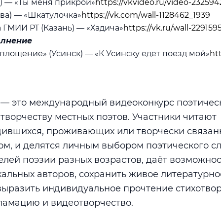
к) — «Ты меня прикрой»
https://vkvideo.ru/video-2325
ква) — «Шкатулочка»
https://vk.com/wall-1128462_1939
 ГМИИ РТ (Казань) — «Хадича»
https://vk.ru/wall-22915
олнение
оплощение» (Усинск) — «К Усинску едет поезд мой»
ht
 — это международный видеоконкурс поэтичес
ворчеству местных поэтов. Участники читают
дившихся, проживающих или творчески связанн
ом, и делятся личным выбором поэтического сл
лей поэзии разных возрастов, даёт возможнос
кальных авторов, сохранить живое литературно
выразить индивидуальное прочтение стихотво
ламацию и видеотворчество.