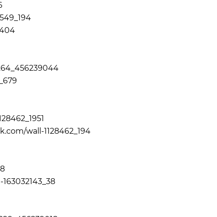
6
4549_194
3404
3264_456239044
0_679
1128462_1951
vk.com/wall-1128462_194
58
ll-163032143_38