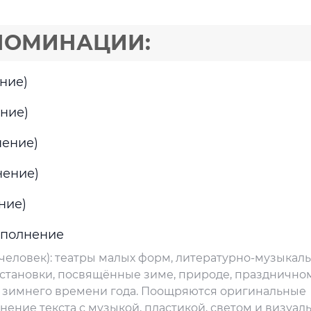
НОМИНАЦИИ:
ение)
ение)
нение)
нение)
ние)
сполнение
2 человек): театры малых форм, литературно-музыкал
становки, посвящённые зиме, природе, празднично
 зимнего времени года. Поощряются оригинальные
ение текста с музыкой, пластикой, светом и визуа