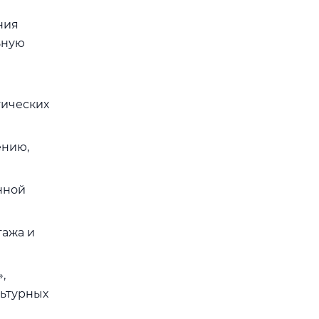
ния
ьную
тических
ению,
нной
тажа и
,
льтурных