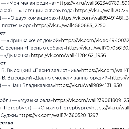
) — «Моя малая родина»
https://vk.ru/wall562346769_89
вская) — «Летящий сквозь года»
https://vk.ru/wall12022
) — «О двух командирах»
https://vk.com/wall89491481_
а платья моря»
https://vk.ru/wall4560685_2250
лет
 — «Иринка хочет домой»
https://vk.com/video-19400
С. Есенин «Песнь о собаке»
https://vk.ru/wall70705613
 — «Дымочка»
https://vk.com/wall-1128462_1956
лет
— В. Высоцкий «Песня завистника»
https://vk.com/wall-
— В. Высоцкий «Давно смолкли залпы орудий»
https://
з) — «Наш Владикавказ»
https://vk.ru/wall9894131_850
обл.) — «Музыка села»
https://vk.com/wall239081809_2
кт-Петербург) — «Стихи о Петербурге»
https://vk.ru/wa
з Суджи»
https://vk.com/wall174360520_1297
ество