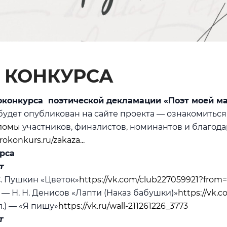
 КОНКУРСА
конкурса поэтической декламации «Поэт моей м
будет опубликован на сайте проекта — ознакомиться
пломы
участников, финалистов, номинантов и благод
rokonkurs.ru/zakaza...
рса
т
С. Пушкин «Цветок»
https://vk.com/club227059921?from
— Н. Н. Денисов «Лапти (Наказ бабушки)»
https://vk.
л.) — «Я пишу»
https://vk.ru/wall-211261226_3773
т