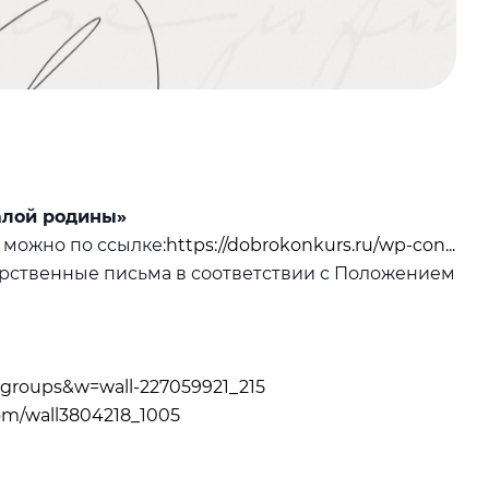
алой родины»
 можно по ссылке:
https://dobrokonkurs.ru/wp-con...
арственные письма в соответствии с Положением
=groups&w=wall-227059921_215
com/wall3804218_1005