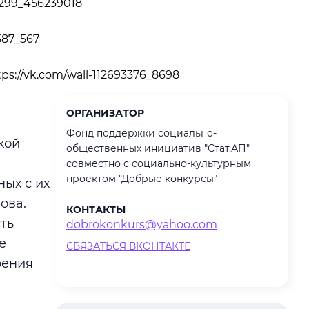
94299_456239018
9587_567
tps://vk.com/wall-112693376_8698
ОРГАНИЗАТОР
Фонд поддержки социально-
кой
общественных инициатив "Стат.АП"
совместно с социально-культурным
проектом "Добрые конкурсы"
ых с их
ова.
КОНТАКТЫ
ть
dobrokonkurs@yahoo.com
е
СВЯЗАТЬСЯ ВКОНТАКТЕ
рения