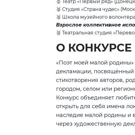
🥇 Театр «Первый ряд» (Донец
🥈 Студия «Страна чудес» (Мос
🥉 Школа музейного волонтёра
Взрослое коллективное исп
🥉 Театральная студия «Перев
О КОНКУРСЕ
«Поэт моей малой родины»
декламации, посвящённый т
стихотворения авторов, ро
городом, селом или регион
Конкурс объединяет любите
открыть для себя имена ло
наследие малой родины и 
через художественную дек