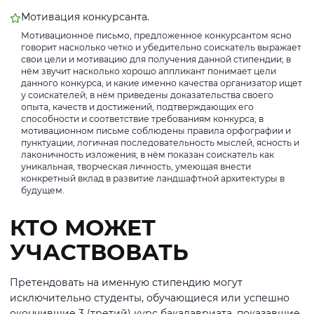
Мотивация конкурсанта.
Мотивационное письмо, предложенное конкурсантом ясно
говорит насколько четко и убедительно соискатель выражает
свои цели и мотивацию для получения данной стипендии; в
нём звучит насколько хорошо аппликант понимает цели
данного конкурса, и какие именно качества организатор ищет
у соискателей; в нём приведены доказательства своего
опыта, качеств и достижений, подтверждающих его
способности и соответствие требованиям конкурса; в
мотивационном письме соблюдены правила орфографии и
пунктуации, логичная последовательность мыслей, ясность и
лаконичность изложения; в нём показан соискатель как
уникальная, творческая личность, умеющая внести
конкретный вклад в развитие ландшафтной архитектуры в
будущем.
КТО МОЖЕТ
УЧАСТВОВАТЬ
Претендовать на именную стипендию могут
исключительно студенты, обучающиеся или успешно
окончившие 3 (третий) курс бакалавриата, показавшие