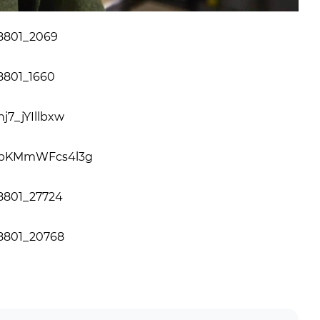
28801_2069
28801_1660
nj7_jYIllbxw
/LXpKMmWFcs4l3g
28801_27724
28801_20768