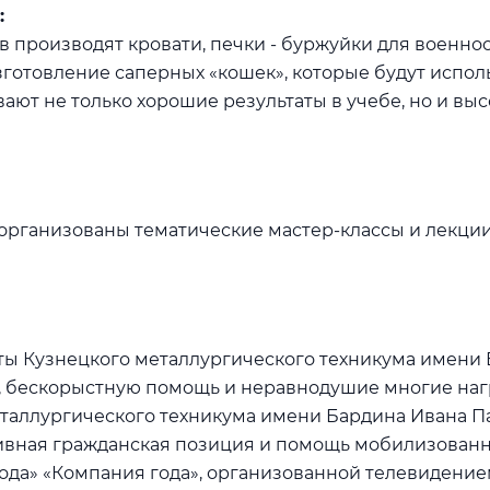
:
в производят кровати, печки - буржуйки для военно
зготовление саперных «кошек», которые будут испо
ают не только хорошие результаты в учебе, но и в
 организованы тематические мастер-классы и лекци
ты Кузнецкого металлургического техникума имени
, бескорыстную помощь и неравнодушие многие на
таллургического техникума имени Бардина Ивана П
ивная гражданская позиция и помощь мобилизован
года» «Компания года», организованной телевидение