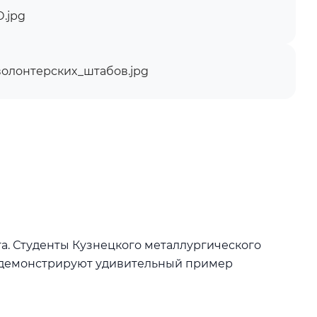
.jpg
лонтерских_штабов.jpg
а. Студенты Кузнецкого металлургического
, демонстрируют удивительный пример