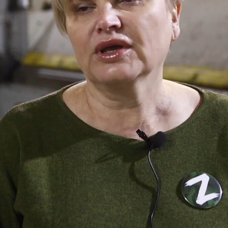
Loaded
: