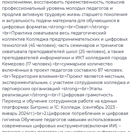
поколениями, восстановить преемственность, повысив
профессиональный уровень молодых педагогов и
продлив активную трудовую жизнь старшего поколения
и актуальность подачи материала для обучающихся в
цифровых форматах.<strong><br>Охват:</strong>
<br>Практика охватывала весь педагогический
коллектив Колледжа предпринимательских и цифровых
технологий (45 человек); часть семинаров и тренингов
охватывала преподавателей школ (25 человек), а также
преподавателей информатики и ИКТ колледжей города
Кемерово (17 человек).<br>суммарное количество
включённых в проект педагогов составило 87 человек.
<br>Территория влияния<br>Проект является местным,
экспериментальным, с участием сотрудников колледжа и
партнерских организаций <strong><br>Этапы
реализации:</strong><br>1 Цифровая грамотность
Переход и обучение сотрудников работе на единых
платформах: Битрикс и 1С: Колледж. (сентябрь 2023 -
январь 2024гг.)<br>2.Цифровое потребление и цифровая
гигиена Обучение педагогов навыкам использования
современных цифровых инструментов(включая ИИ) –
переход к роли педагога не как источника информации, а