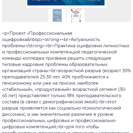
<p>Проект «Профессиональная
оцифровка&nbsp;»<strong><br>Актуальность
проблемы</strong><br>Практика оцифровки личностных
и профессиональных компетенций педагогической
команды колледжа призвана решить следующие
типовые кадровые проблемы образовательных
организаций страны:<br>возрастной разрыв (возраст 30%
преподавателей 23-30 лет, 40% приближаются к
пенсионному или уже на пенсии; наиболее
«стабильный», «продуктивный» возрастной сегмент (30-
45 лет) представляют только 18% преподавательского
состава (в связи с демографической ямой);<br>этот
разрыв проявляется как социально-психологический
диссонанс, и как значительное различие в уровне
профессиональных, цифровых и профессионально-
цифровых компетенций;<br>для того чтобы
всеобъемлюще, планомерно и «прокачать» недостающие