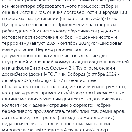
как навигатора образовательного процесса: отбор и
оценки источников, оценка достоверности информации
и систематизация знаний (январь - июнь 2024)<br>3.
Цифровая безопасность Привлечение партнёров и
работодателей к системному обучению сотрудников
методам противостояния кибер- мошеннничеству и
терроризму (август 2024 - октябрь 2024)<br>Цифровая
коммуникация Переход на электронный
документооборот, активное использование для
внутренней и внешней коммуникации социальных сетей
и платформ(Битрикс, Сферум,ВК, Телеграм, онлайн-
доски:Jespo (доска МТС Линк, Эсборд) (октябрь 2024 -
декабрь 2024)<strong><br>Инновационные
образовательные технологии, методики и инструменты,
которые удалось применить</strong><br>Ежемесячные
единые методические дни для всего педагогического
коллектива и администрации в формате: Фабрик
бережливого производства, тембилдингов, семинаров,
арт-терапий, пед-тревел ( выездные мероприятия),
педагогические настолки, проектные мастерские,
мировое кафе. <strong><br>Результаты:</strong>