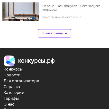
Первые шаги для успешного запуска
конкурса
понедельник, 31 марта 2025 г.
под
показать ещё
конкурсы.рф
Конкурсы
Новости
Для организатора
Справка
Категории
Тарифы
О нас