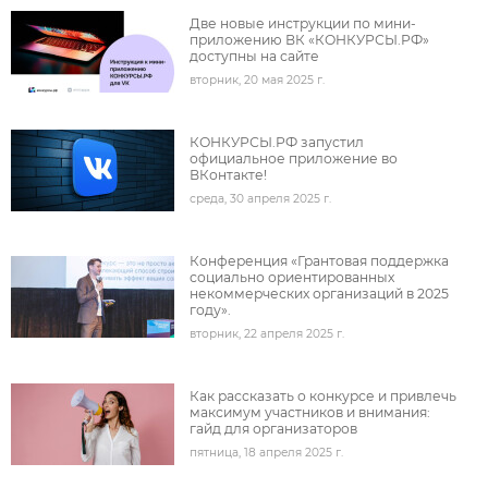
Две новые инструкции по мини-
приложению ВК «КОНКУРСЫ.РФ»
доступны на сайте
вторник, 20 мая 2025 г.
под
КОНКУРСЫ.РФ запустил
официальное приложение во
ВКонтакте!
среда, 30 апреля 2025 г.
под
Конференция «Грантовая поддержка
социально ориентированных
некоммерческих организаций в 2025
году».
вторник, 22 апреля 2025 г.
под
Как рассказать о конкурсе и привлечь
максимум участников и внимания:
гайд для организаторов
пятница, 18 апреля 2025 г.
под