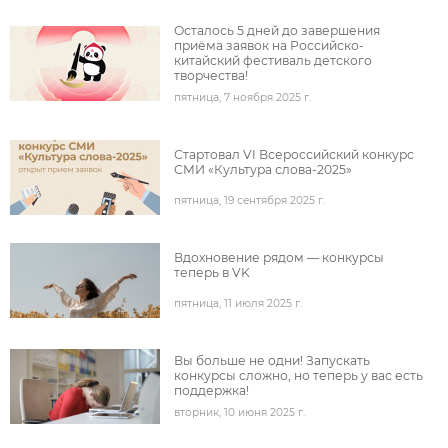
Осталось 5 дней до завершения
приёма заявок на Российско-
китайский фестиваль детского
творчества!
пятница, 7 ноября 2025 г.
под
Стартовал VI Всероссийский конкурс
СМИ «Культура слова-2025»
пятница, 19 сентября 2025 г.
под
Вдохновение рядом — конкурсы
теперь в VK
пятница, 11 июля 2025 г.
под
Вы больше не одни! Запускать
конкурсы сложно, но теперь у вас есть
поддержка!
вторник, 10 июня 2025 г.
под