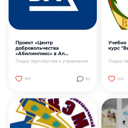
Проект «Центр
Учебно
добровольчества
курс "В
«Абилимпикс» в Ал...
Лидер партнёрства и управления
Лидер па
897
82
204
Перейти на страницу работы
Перейти 