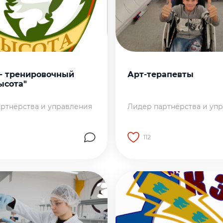
 - тренировочный
Арт-терапевты
ысота"
ртнёрства и управления
Лидер партнёрства и уп
112
на страницу работы
Перейти на страницу р