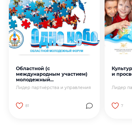
Областной (с
Культу
международным участием)
и просв
молодежный...
Лидер партнёрства и управления
Лидер па
81
7
Перейти на страницу работы
Перейти 