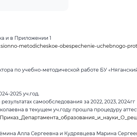
жа и в Приложении 1
rmatsionno-metodicheskoe-obespechenie-uchebnogo-pro
тора по учебно-методической работе БУ «Няганский
24-2025 уч.год.
 результатах самообследования за 2022, 2023, 2024гг
олаевна в текущем уч.году прошла процедуру аттест
EDS_Приказ_Департамента_образования_и_науки_О_ре
ёмина Алла Сергеевна и Кудрявцева Марина Сергеевн