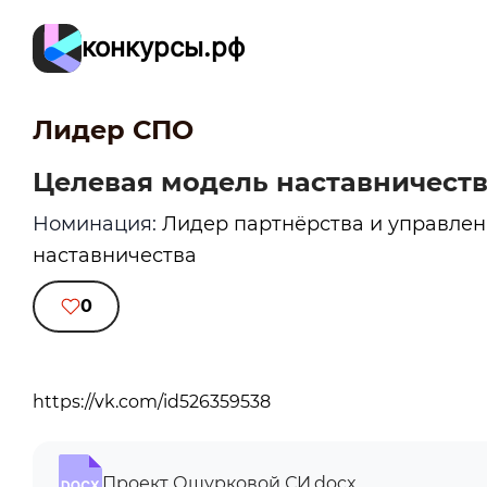
конкурсы.рф
Лидер СПО
Целевая модель наставничест
Номинация:
Лидер партнёрства и управлен
наставничества
0
https://vk.com/id526359538
Проект Ошурковой СИ.docx