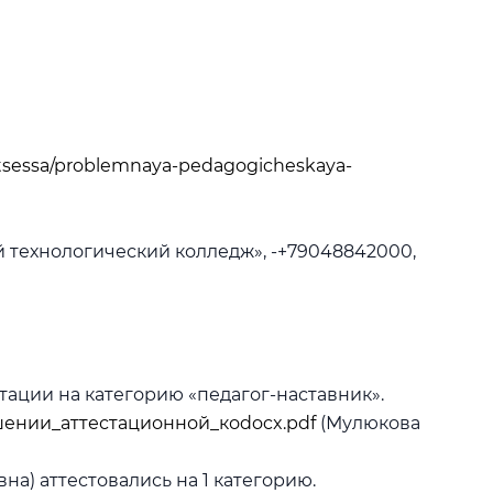
tsessa/problemnaya-pedagogicheskaya-
 технологический колледж», -+79048842000,
ации на категорию «педагог-наставник».
шении_аттестационной_коdocx.pdf
(Мулюкова
а) аттестовались на 1 категорию.