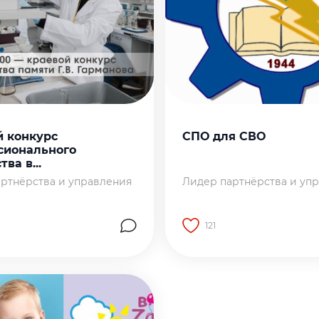
й конкурс
СПО для СВО
сионального
ва в...
ртнёрства и управления
Лидер партнёрства и уп
121
на страницу работы
Перейти на страницу р