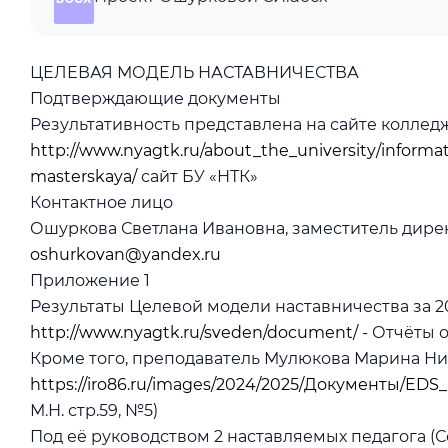
ЦЕЛЕВАЯ МОДЕЛЬ НАСТАВНИЧЕСТВА
Подтверждающие документы
Результативность представлена на сайте коллед
http://www.nyagtk.ru/about_the_university/info
masterskaya/
сайт БУ «НТК»
Контактное лицо
Ошуркова Светлана Ивановна, заместитель дирек
oshurkovan@yandex.ru
Приложение 1
Результаты Целевой модели наставничества за 20
http://www.nyagtk.ru/sveden/document/
- Отчёты о
Кроме того, преподаватель Мулюкова Марина Ник
https://iro86.ru/images/2024/2025/Документы/
М.Н. стр.59, №5)
Под её руководством 2 наставляемых педагога (С