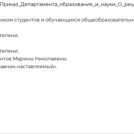
EDS_Приказ_Департамента_образования_и_науки_О_ре
ником студентов и обучающихся общеобразовательн
степени.
степени.
удентов Марины Николаевны.
ставник-наставляемый».