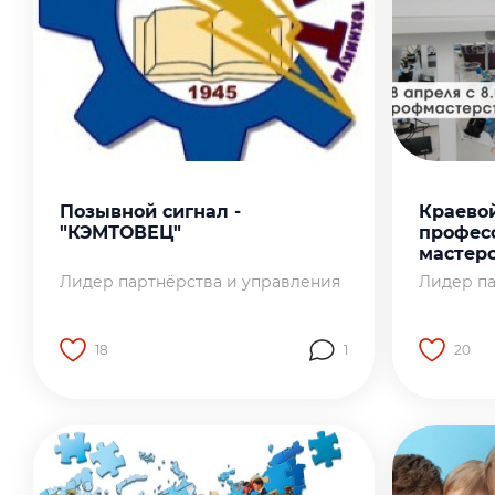
Позывной сигнал -
Краево
"КЭМТОВЕЦ"
профес
мастерст
Лидер партнёрства и управления
Лидер па
18
1
20
Перейти на страницу работы
Перейти 