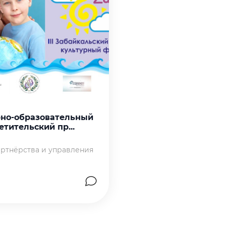
рно-образовательный
етительский пр...
ртнёрства и управления
на страницу работы