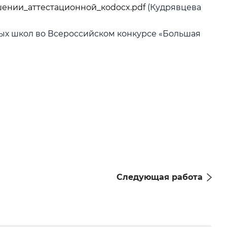
шении_аттестационной_коdocx.pdf
(Кудрявцева
ых школ во Всероссийском конкурсе «Большая
Следующая работа