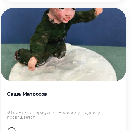
Саша Матросов
«Я помню, я горжусь!» - Великому Подвигу
посвящается