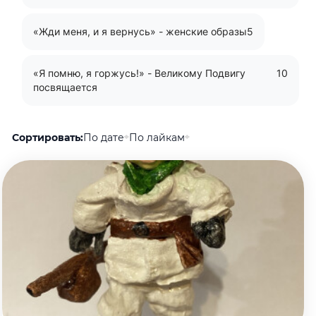
«Жди меня, и я вернусь» - женские образы
5
«Я помню, я горжусь!» - Великому Подвигу
10
посвящается
Сортировать:
По дате
По лайкам