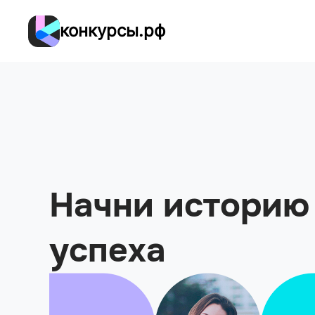
конкурсы.рф
Начни историю
успеха