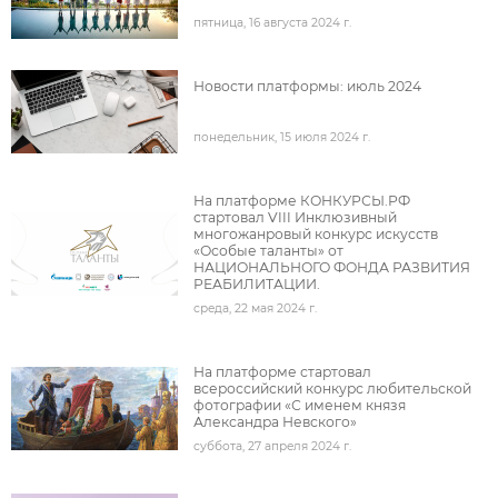
пятница, 16 августа 2024 г.
подробнее
Новости платформы: июль 2024
понедельник, 15 июля 2024 г.
подробнее
На платформе КОНКУРСЫ.РФ
стартовал VIII Инклюзивный
многожанровый конкурс искусств
«Особые таланты» от
НАЦИОНАЛЬНОГО ФОНДА РАЗВИТИЯ
РЕАБИЛИТАЦИИ.
среда, 22 мая 2024 г.
под
На платформе стартовал
всероссийский конкурс любительской
фотографии «С именем князя
Александра Невского»
суббота, 27 апреля 2024 г.
под