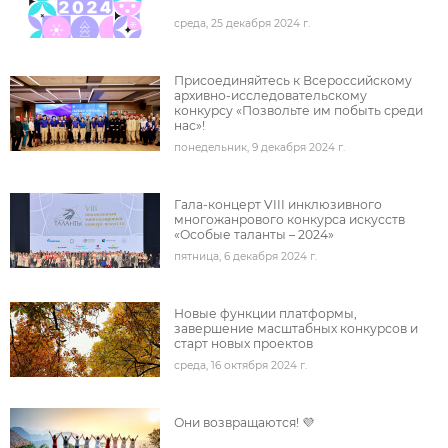
среда, 25 декабря 2024 г.
подробнее
Присоединяйтесь к Всероссийскому
архивно-исследовательскому
конкурсу «Позвольте им побыть среди
нас»!
понедельник, 9 декабря 2024 г.
под
Гала‑концерт VIII инклюзивного
многожанрового конкурса искусств
«Особые таланты – 2024»
пятница, 6 декабря 2024 г.
под
Новые функции платформы,
завершение масштабных конкурсов и
старт новых проектов
среда, 16 октября 2024 г.
под
Они возвращаются! 💜